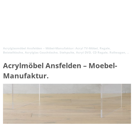
Acrylglasmöbel Ansfelden – Möbel-Manufaktur: Acryl TV-Möbel, Regale,
Beistelltische, Acrylglas Couchtische, Stehpulte, Acryl DVD, CD Regale, Rollwagen, ..
Acrylmöbel Ansfelden – Moebel-
Manufaktur.