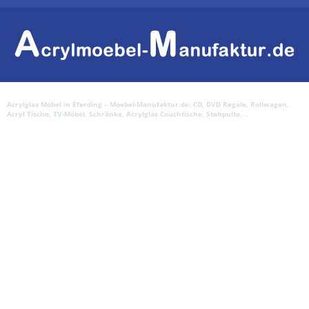
Acrylglas Möbel in Eferding – Moebel-Manufaktur.de: CD, DVD Regale, Rollwagen,
Acryl Tische, TV-Möbel, Schränke, Acrylglas Couchtische, Stehpulte, ..