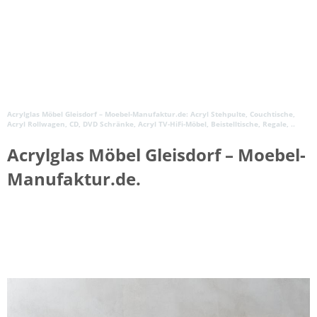
Acrylglas Möbel Gleisdorf – Moebel-Manufaktur.de: Acryl Stehpulte, Couchtische,
Acryl Rollwagen, CD, DVD Schränke, Acryl TV-HiFi-Möbel, Beistelltische, Regale, ..
Acrylglas Möbel Gleisdorf – Moebel-
Manufaktur.de.