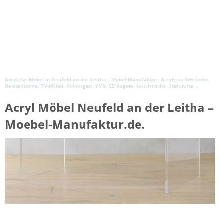
Acrylglas Möbel in Neufeld an der Leitha – Möbel-Manufaktur: Acrylglas Schränke,
Beistelltische, TV-Möbel, Rollwagen, DVD, CD Regale, Couchtische, Stehpulte, ..
Acryl Möbel Neufeld an der Leitha –
Moebel-Manufaktur.de.