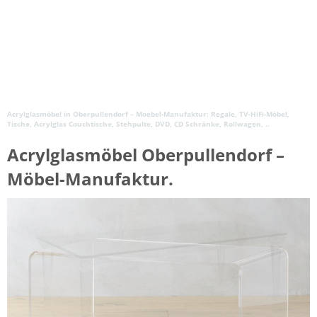
Acrylglasmöbel in Oberpullendorf – Moebel-Manufaktur: Regale, TV-HiFi-Möbel,
Tische, Acrylglas Couchtische, Stehpulte, DVD, CD Schränke, Rollwagen, ..
Acrylglasmöbel Oberpullendorf –
Möbel-Manufaktur.