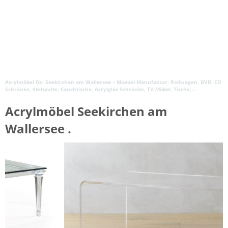
Acrylmöbel für Seekirchen am Wallersee – Moebel-Manufaktur: Rollwagen, DVD, CD
Schränke, Stehpulte, Couchtische, Acrylglas Schränke, TV-Möbel, Tische, ..
Acrylmöbel Seekirchen am
Wallersee .