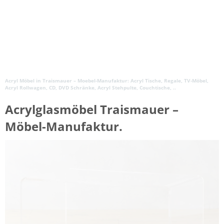
Acryl Möbel in Traismauer – Moebel-Manufaktur: Acryl Tische, Regale, TV-Möbel,
Acryl Rollwagen, CD, DVD Schränke, Acryl Stehpulte, Couchtische, ..
Acrylglasmöbel Traismauer –
Möbel-Manufaktur.