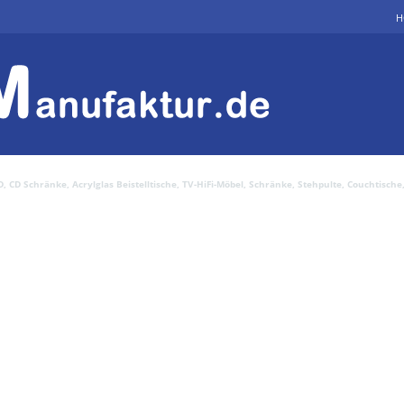
H
CD Schränke, Acrylglas Beistelltische, TV-HiFi-Möbel, Schränke, Stehpulte, Couchtische, 