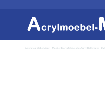
Acrylglas Möbel Asül – Moebel-Manufaktur.ch: Acryl Rollwagen, DVD, 