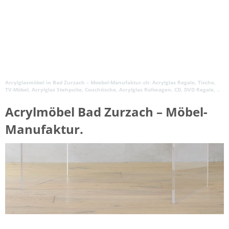
Acrylglasmöbel in Bad Zurzach – Moebel-Manufaktur.ch: Acrylglas Regale, Tische,
TV-Möbel, Acrylglas Stehpulte, Couchtische, Acrylglas Rollwagen, CD, DVD Regale, ..
Acrylmöbel Bad Zurzach – Möbel-
Manufaktur.