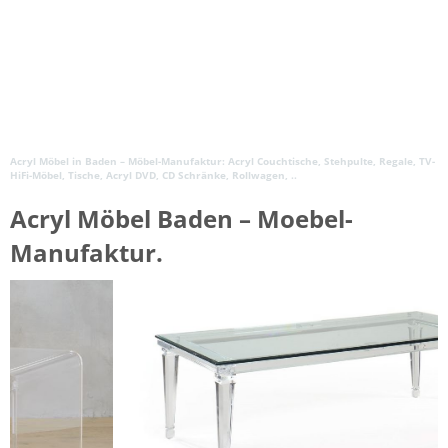
Acryl Möbel in Baden – Möbel-Manufaktur: Acryl Couchtische, Stehpulte, Regale, TV-
HiFi-Möbel, Tische, Acryl DVD, CD Schränke, Rollwagen, ..
Acryl Möbel Baden – Moebel-
Manufaktur.