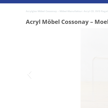
Acrylglas Möbel Cossonay – Möbel-Manufaktur: Acryl CD, DVD Regale,
Acryl Möbel Cossonay – Moe