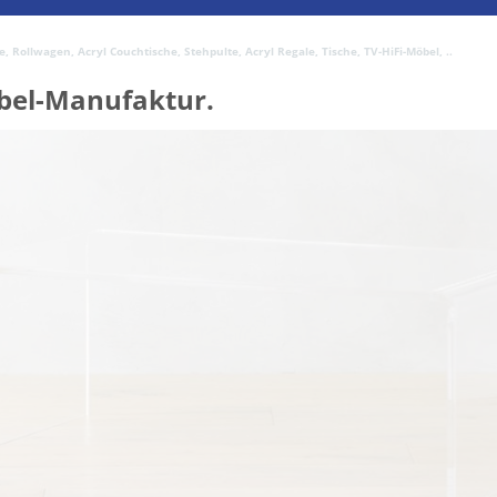
 Rollwagen, Acryl Couchtische, Stehpulte, Acryl Regale, Tische, TV-HiFi-Möbel, ..
bel-Manufaktur.