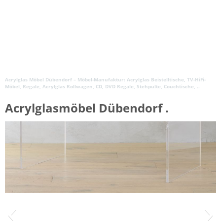
Acrylglas Möbel Dübendorf – Möbel-Manufaktur: Acrylglas Beistelltische, TV-HiFi-
Möbel, Regale, Acrylglas Rollwagen, CD, DVD Regale, Stehpulte, Couchtische, ..
Acrylglasmöbel Dübendorf .