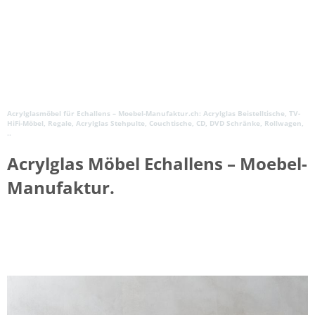
Acrylglasmöbel für Echallens – Moebel-Manufaktur.ch: Acrylglas Beistelltische, TV-
HiFi-Möbel, Regale, Acrylglas Stehpulte, Couchtische, CD, DVD Schränke, Rollwagen,
..
Acrylglas Möbel Echallens – Moebel-
Manufaktur.