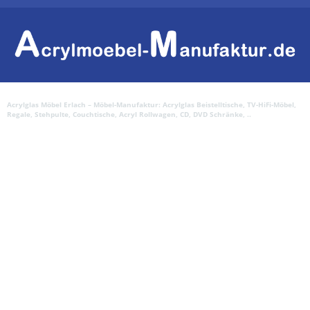
Acrylglas Möbel Erlach – Möbel-Manufaktur: Acrylglas Beistelltische, TV-HiFi-Möbel,
Regale, Stehpulte, Couchtische, Acryl Rollwagen, CD, DVD Schränke, ..