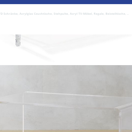
Schränke, Acrylglas Couchtische, Stehpulte, Acryl TV-Möbel, Regale, Beistelltische, ..