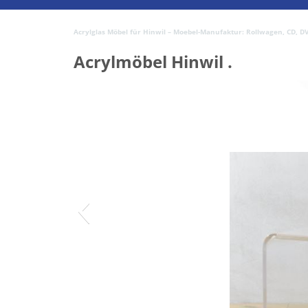
Acrylglas Möbel für Hinwil – Moebel-Manufaktur: Rollwagen, CD, DVD 
Acrylmöbel Hinwil .