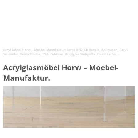
Acryl Möbel Horw – Moebel-Manufaktur: Acryl DVD, CD Regale, Rollwagen, Acryl
Schränke, Beistelltische, TV-HiFi-Möbel, Acrylglas Stehpulte, Couchtische, ..
Acrylglasmöbel Horw – Moebel-
Manufaktur.