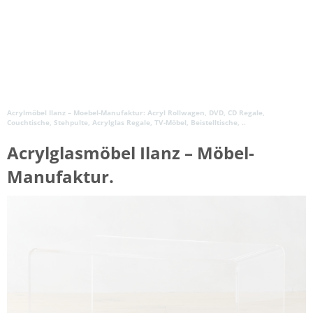
Acrylmöbel Ilanz – Moebel-Manufaktur: Acryl Rollwagen, DVD, CD Regale,
Couchtische, Stehpulte, Acrylglas Regale, TV-Möbel, Beistelltische, ..
Acrylglasmöbel Ilanz – Möbel-
Manufaktur.