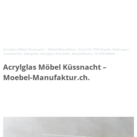
Acrylglas Möbel Küssnacht – Möbel-Manufaktur: Acryl CD, DVD Regale, Rollwagen,
Couchtische, Stehpulte, Acrylglas Schränke, Beistelltische, TV-HiFi-Möbel, ..
Acrylglas Möbel Küssnacht –
Moebel-Manufaktur.ch.