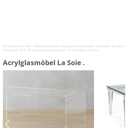
Acryl Möbel La Soie – Möbel-Manufaktur: Acrylglas Couchtische, Stehpulte, Acrylglas
Rollwagen, DVD, CD Regale, Acryl Schränke, TV-HiFi-Möbel, Tische, ..
Acrylglasmöbel La Soie .