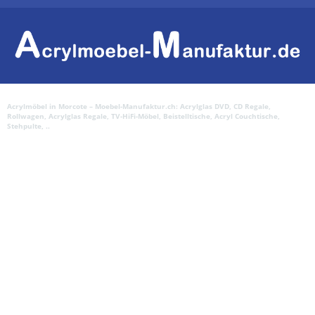
Acrylmöbel in Morcote – Moebel-Manufaktur.ch: Acrylglas DVD, CD Regale,
Rollwagen, Acrylglas Regale, TV-HiFi-Möbel, Beistelltische, Acryl Couchtische,
Stehpulte, ..