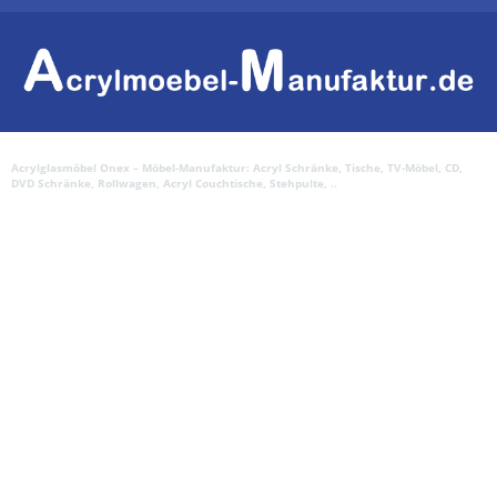
Acrylglasmöbel Onex – Möbel-Manufaktur: Acryl Schränke, Tische, TV-Möbel, CD,
DVD Schränke, Rollwagen, Acryl Couchtische, Stehpulte, ..