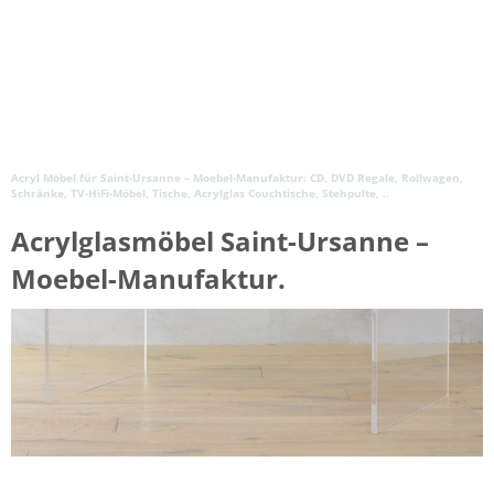
Acryl Möbel für Saint-Ursanne – Moebel-Manufaktur: CD, DVD Regale, Rollwagen,
Schränke, TV-HiFi-Möbel, Tische, Acrylglas Couchtische, Stehpulte, ..
Acrylglasmöbel Saint-Ursanne –
Moebel-Manufaktur.