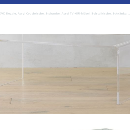
D Regale, Acryl Couchtische, Stehpulte, Acryl TV-HiFi-Möbel, Beistelltische, Schränke, ..