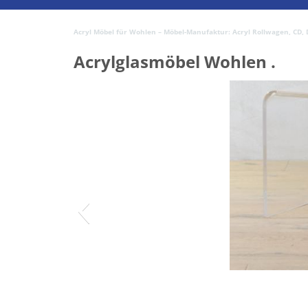
Acryl Möbel für Wohlen – Möbel-Manufaktur: Acryl Rollwagen, CD, DV
Acrylglasmöbel Wohlen .