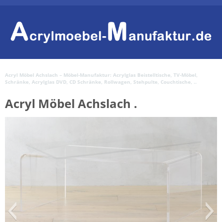
Acryl Möbel Achslach – Möbel-Manufaktur: Acrylglas Beistelltische, TV-Möbel,
Schränke, Acrylglas DVD, CD Schränke, Rollwagen, Stehpulte, Couchtische, ..
Acryl Möbel Achslach .