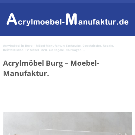
Acrylmöbel in Burg – Möbel-Manufaktur: Stehpulte, Couchtische, Regale,
Beistelltische, TV-Möbel, DVD, CD Regale, Rollwagen, ..
Acrylmöbel Burg – Moebel-
Manufaktur.