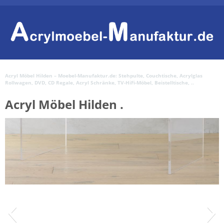
Acryl Möbel Hilden – Moebel-Manufaktur.de: Stehpulte, Couchtische, Acrylglas
Rollwagen, DVD, CD Regale, Acryl Schränke, TV-HiFi-Möbel, Beistelltische, ..
Acryl Möbel Hilden .