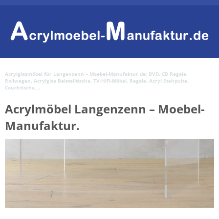
Acrylglasmöbel für Langenzenn – Moebel-Manufaktur.de: DVD, CD Regale,
Rollwagen, Acrylglas Beistelltische, TV-HiFi-Möbel, Regale, Acryl Stehpulte,
Couchtische, ..
Acrylmöbel Langenzenn – Moebel-
Manufaktur.