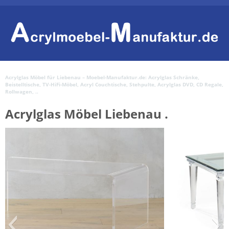
Acrylglas Möbel für Liebenau – Moebel-Manufaktur.de: Acrylglas Schränke,
Beistelltische, TV-HiFi-Möbel, Acryl Couchtische, Stehpulte, Acrylglas DVD, CD Regale,
Rollwagen, ..
Acrylglas Möbel Liebenau .