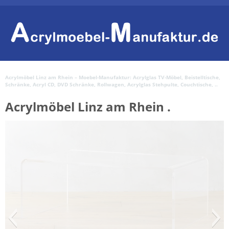
Acrylmöbel Linz am Rhein – Moebel-Manufaktur: Acrylglas TV-Möbel, Beistelltische,
Schränke, Acryl CD, DVD Schränke, Rollwagen, Acrylglas Stehpulte, Couchtische, ..
Acrylmöbel Linz am Rhein .