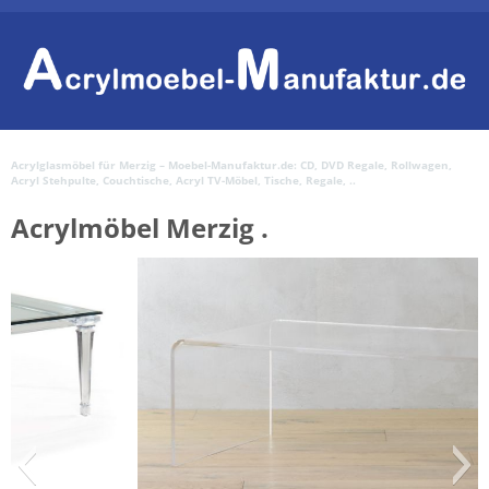
Acrylglasmöbel für Merzig – Moebel-Manufaktur.de: CD, DVD Regale, Rollwagen,
Acryl Stehpulte, Couchtische, Acryl TV-Möbel, Tische, Regale, ..
Acrylmöbel Merzig .