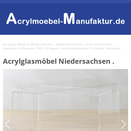
Acrylglas Möbel in Niedersachsen – Möbel-Manufaktur: Acryl Couchtische,
Stehpulte, Rollwagen, DVD, CD Regale, Acryl Beistelltische, TV-Möbel, Schränke, ..
Acrylglasmöbel Niedersachsen .