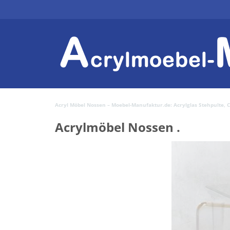
Acryl Möbel Nossen – Moebel-Manufaktur.de: Acrylglas Stehpulte, Co
Acrylmöbel Nossen .