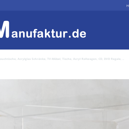
H
uchtische, Acrylglas Schränke, TV-Möbel, Tische, Acryl Rollwagen, CD, DVD Regale, ..