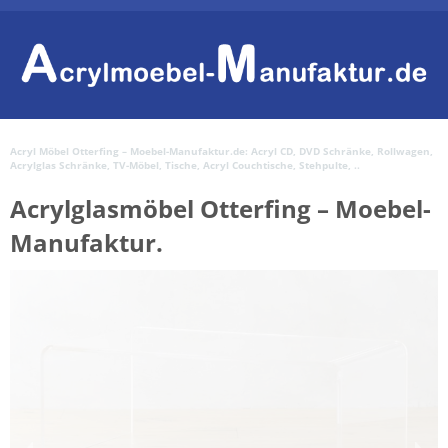
Acryl Möbel Otterfing – Moebel-Manufaktur.de: Acryl CD, DVD Schränke, Rollwagen,
Acrylglas Schränke, TV-Möbel, Tische, Acryl Couchtische, Stehpulte, ..
Acrylglasmöbel Otterfing – Moebel-
Manufaktur.