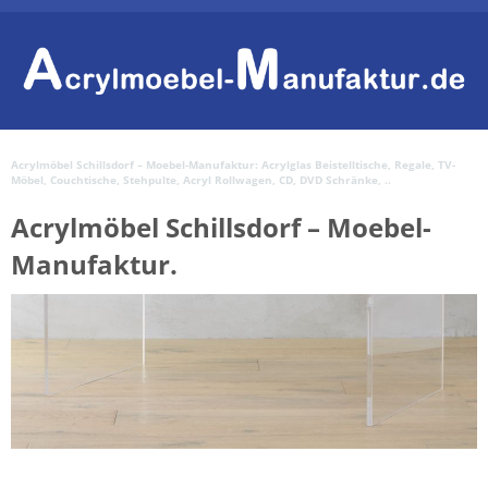
Acrylmöbel Schillsdorf – Moebel-Manufaktur: Acrylglas Beistelltische, Regale, TV-
Möbel, Couchtische, Stehpulte, Acryl Rollwagen, CD, DVD Schränke, ..
Acrylmöbel Schillsdorf – Moebel-
Manufaktur.