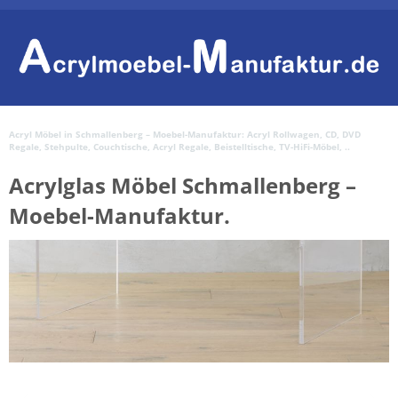
Acryl Möbel in Schmallenberg – Moebel-Manufaktur: Acryl Rollwagen, CD, DVD
Regale, Stehpulte, Couchtische, Acryl Regale, Beistelltische, TV-HiFi-Möbel, ..
Acrylglas Möbel Schmallenberg –
Moebel-Manufaktur.